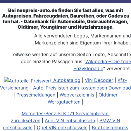
Bei neupreis-auto.de finden Sie fast alles, was mit
Autopreisen, Fahrzeugdaten, Baureihen, oder Codes zu
tun hat. - Datenbank für Automobile, Gebrauchtwagen,
Oldtimer, Youngtimer und Nutzfahrzeuge.
Alle verwendeten Logos, Markennamen und
Markenzeichen sind Eigentum Ihrer Inhaber.
Teilweise werden auf unseren Seiten Texte, Abschnitte
oder einzelne Passagen aus "
Wikipedia – Die freie
Enzyklopädie
" verwendet.
Autokatalog
|
VIN Decoder
|
Kfz-
Versicherung
|
Auto-Preislisten zum kostenlosen Download
|
Pressemeldungen
|
Webverzeichnis
|
Oldtimer
Wertgutachten
|
Mercedes-Benz SLK 171 Serviceintervall
zurücksetzen
|
Audi VIN entschlüsseln
|
BMW VIN
entschlüsseln
|
Opel VIN entschlüsseln
|
Bruttolistenpreis