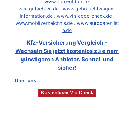
www.auto-oldtimer-
wertgutachten.de
.
www.gebrauchtwagen-
information.de
.
www.vin-code-check.de
.
www.mobilverzeichnis.de
.
www.autodatenlist
e.de
Kfz-Versicherung Vergleich -
Wechseln Sie jetzt kostenlos zu einem
günstigeren Anbieter. Schnell und
sicher!
Über uns
Kostenloser Vin Check