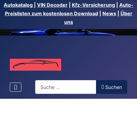
Autokatalog
|
VIN Decoder
|
Kfz-Versicherung
|
Auto-
Preislisten zum kostenlosen Download
|
News
|
Über
uns
Suchen
Suchen