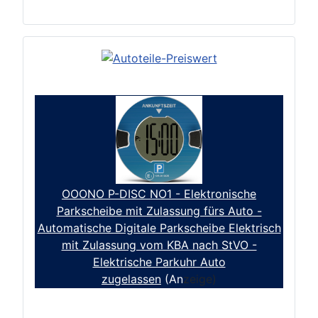
OOONO P-DISC NO1 - Elektronische
Parkscheibe mit Zulassung fürs Auto -
Automatische Digitale Parkscheibe Elektrisch
mit Zulassung vom KBA nach StVO -
Elektrische Parkuhr Auto
zugelassen
(An
zeige)