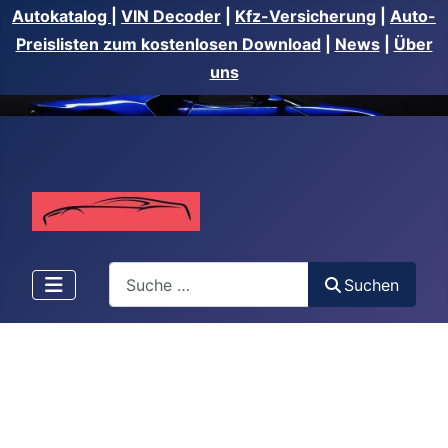
Autokatalog
|
VIN Decoder
|
Kfz-Versicherung
|
Auto-
Preislisten zum kostenlosen Download
|
News
|
Über
uns
Suchen
Suchen