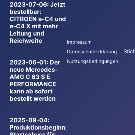
2023-07-06: Jetzt
bestellbar:
CITROËN e-C4 und
e-C4 X mit mehr
Leitung und
Reichweite
Impressum
Stic
Datenschutzerklärung
Nutzungsbedingungen
2023-06-01: Der
neue Mercedes-
AMG C 63 S E
PERFORMANCE
kann ab sofort
bestellt werden
2025-09-04:
Produktionsbeginn:
Startschuss für