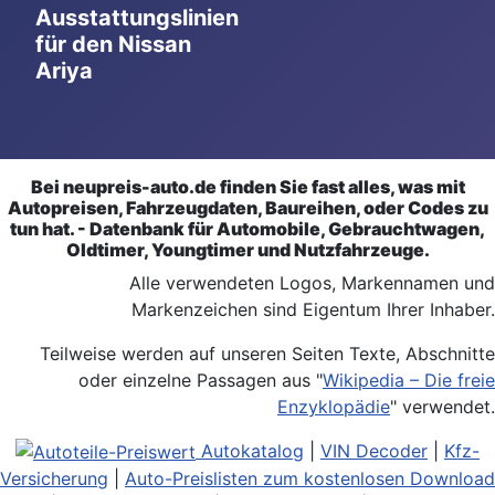
Ausstattungslinien
für den Nissan
Ariya
Bei neupreis-auto.de finden Sie fast alles, was mit
Autopreisen, Fahrzeugdaten, Baureihen, oder Codes zu
tun hat. - Datenbank für Automobile, Gebrauchtwagen,
Oldtimer, Youngtimer und Nutzfahrzeuge.
Alle verwendeten Logos, Markennamen und
Markenzeichen sind Eigentum Ihrer Inhaber.
Teilweise werden auf unseren Seiten Texte, Abschnitte
oder einzelne Passagen aus "
Wikipedia – Die freie
Enzyklopädie
" verwendet.
Autokatalog
|
VIN Decoder
|
Kfz-
Versicherung
|
Auto-Preislisten zum kostenlosen Download