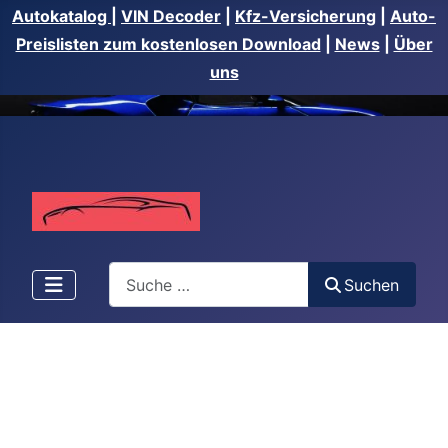
Autokatalog
|
VIN Decoder
|
Kfz-Versicherung
|
Auto-
Preislisten zum kostenlosen Download
|
News
|
Über
uns
Suchen
Suchen