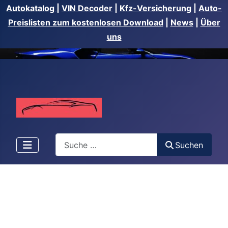
Autokatalog
|
VIN Decoder
|
Kfz-Versicherung
|
Auto-
Preislisten zum kostenlosen Download
|
News
|
Über
uns
Suchen
Suchen