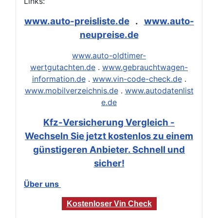
Links:
www.auto-preisliste.de
.
www.auto-
neupreise.de
www.auto-oldtimer-
wertgutachten.de
.
www.gebrauchtwagen-
information.de
.
www.vin-code-check.de
.
www.mobilverzeichnis.de
.
www.autodatenlist
e.de
Kfz-Versicherung Vergleich -
Wechseln Sie jetzt kostenlos zu einem
günstigeren Anbieter. Schnell und
sicher!
Über uns
Kostenloser Vin Check